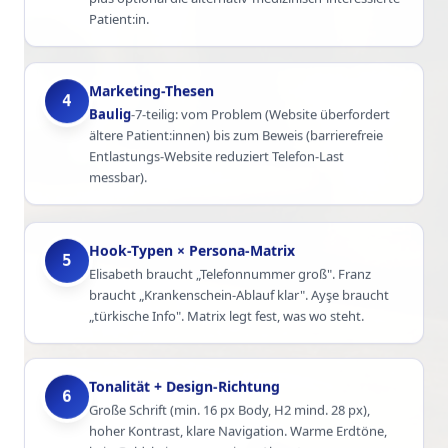
Patient:in.
Marketing-Thesen
4
Baulig
-7-teilig: vom Problem (Website überfordert
ältere Patient:innen) bis zum Beweis (barrierefreie
Entlastungs-Website reduziert Telefon-Last
messbar).
Hook-Typen × Persona-Matrix
5
Elisabeth braucht „Telefonnummer groß". Franz
braucht „Krankenschein-Ablauf klar". Ayşe braucht
„türkische Info". Matrix legt fest, was wo steht.
Tonalität + Design-Richtung
6
Große Schrift (min. 16 px Body, H2 mind. 28 px),
hoher Kontrast, klare Navigation. Warme Erdtöne,