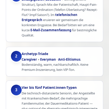
Einzugsgebiet
(
Geodaten
+ demografische
Struktur), Sprach-Mix der Patientschaft, Haupt-Pain-
Points der Ordination (Telefon-Überlastung? Rezept-
Flut? Impf-Saison?). Im
telefonischen
Erstgespräch
eruieren wir gemeinsam die
konkreten Engpässe. Bei Bedarf bitten wir um eine
kurze
E-Mail-Zusammenfassung
für bestmögliche
Qualität.
Archetyp-Triade
2
Caregiver
+
Everyman
·
Anti-Elitismus
.
Bodenständig, warm, nachbarschaftlich. Keine
Premium-Inszenierung, kein VIP-Ton.
Vier bis fünf Patient:innen-Typen
3
Die technisch-distanzierte Seniorin, der Angestellte
mit Krankenschein-Bedarf, die mehrsprachige
Familienmutter, der Dauermedikations-Patient —
plus optional die alternativ-medizinisch-interessierte