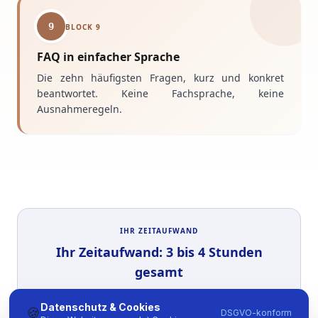
9
BLOCK
9
FAQ in einfacher Sprache
Die zehn häufigsten Fragen, kurz und konkret
beantwortet. Keine Fachsprache, keine
Ausnahmeregeln.
IHR ZEITAUFWAND
Ihr Zeitaufwand: 3 bis 4 Stunden
gesamt
Erstgespräch (30 Min), Inhalte-Freigabe (1 h),
Datenschutz & Cookies
🍪
Korrekturrunden (1-2 h), Go-Live-Freigabe (30
DSGVO-konform