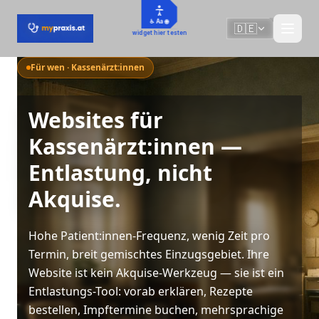
Zum Hauptinhalt springen
♿ Aa 🌐
🇩🇪
widget hier testen
Für wen · Kassenärzt:innen
Websites für
Kassenärzt:innen —
Entlastung, nicht
Akquise.
Hohe Patient:innen-Frequenz, wenig Zeit pro
Termin, breit gemischtes Einzugsgebiet. Ihre
Website ist kein Akquise-Werkzeug — sie ist ein
Entlastungs-Tool: vorab erklären, Rezepte
bestellen, Impftermine buchen, mehrsprachige