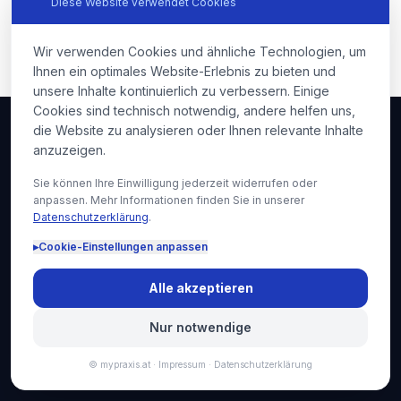
Diese Website verwendet Cookies
Min). Den Rest machen wir.
Wir verwenden Cookies und ähnliche Technologien, um
Ihnen ein optimales Website-Erlebnis zu bieten und
unsere Inhalte kontinuierlich zu verbessern. Einige
Cookies sind technisch notwendig, andere helfen uns,
die Website zu analysieren oder Ihnen relevante Inhalte
anzuzeigen.
Investition
Sie können Ihre Einwilligung jederzeit widerrufen oder
Qualität statt Pauschalpreis. Jedes Angebot wird
anpassen. Mehr Informationen finden Sie in unserer
Datenschutzerklärung
.
maßgeschneidert nach Ihrer Ordination, Ihrem
Budget und Ihren Zielen erstellt — und immer
▸
Cookie-Einstellungen anpassen
persönlich mit Ihnen durchgesprochen. Kein Online-
Alle akzeptieren
Konfigurator, kein Paket ins Blaue.
Nur notwendige
KMU.DIGITAL-Förderung 30 % möglich — wir prüfen das
kostenlos mit unserem Förderpartner im Erstgespräch.
© mypraxis.at ·
Impressum
·
Datenschutzerklärung