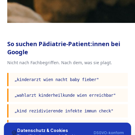
So suchen
Pädiatrie
-Patient:innen bei
Google
Nicht nach Fachbegriffen. Nach dem, was sie plagt.
„
kinderarzt wien nacht baby fieber
"
„
wahlarzt kinderheilkunde wien erreichbar
"
„
kind rezidivierende infekte immun check
"
„
adhs abklärung wien kind wahlarzt
"
Datenschutz & Cookies
🍪
DSGVO-konform