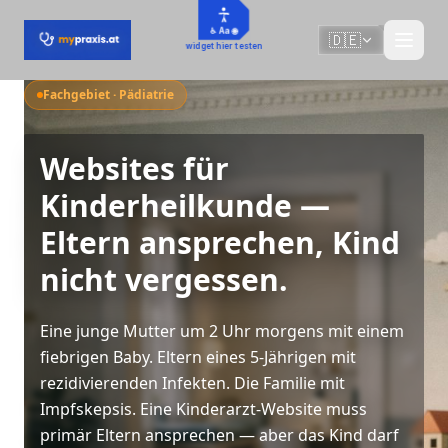
Zum Hauptinhalt springen
♿ Aa 🌐
🇩🇪
widget hier testen
Fachgebiet · Pädiatrie
Websites für
Kinderheilkunde —
Eltern ansprechen, Kind
nicht vergessen.
Eine junge Mutter um 2 Uhr morgens mit einem
fiebrigen Baby. Eltern eines 5-Jährigen mit
rezidivierenden Infekten. Die Familie mit
Impfskepsis. Eine Kinderarzt-Website muss
primär Eltern ansprechen — aber das Kind darf