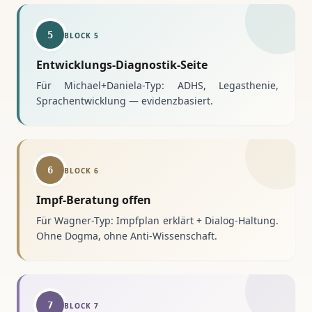
5
BLOCK
5
Entwicklungs-Diagnostik-Seite
Für Michael+Daniela-Typ: ADHS, Legasthenie,
Sprachentwicklung — evidenzbasiert.
6
BLOCK
6
Impf-Beratung offen
Für Wagner-Typ: Impfplan erklärt + Dialog-Haltung.
Ohne Dogma, ohne Anti-Wissenschaft.
7
BLOCK
7