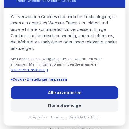
Diese Website verwendet Cookies
„
kinderarzt wien impfplan flexibel
"
Wir verwenden Cookies und ähnliche Technologien, um
„
jugendmedizin wien akne isotretinoin
"
Ihnen ein optimales Website-Erlebnis zu bieten und
unsere Inhalte kontinuierlich zu verbessern. Einige
Cookies sind technisch notwendig, andere helfen uns,
„
u untersuchung privat wien
"
die Website zu analysieren oder Ihnen relevante Inhalte
anzuzeigen.
„
allergietest kind wien
"
Sie können Ihre Einwilligung jederzeit widerrufen oder
anpassen. Mehr Informationen finden Sie in unserer
Datenschutzerklärung
.
▸
Cookie-Einstellungen anpassen
Alle akzeptieren
Mögliche Fragen Ihrer Pädiatrie-
Patient:innen
Nur notwendige
Die Antworten sind keine fertigen Texte. Sie zeigen, welche
© mypraxis.at ·
Impressum
·
Datenschutzerklärung
Themen auf Ihrer Praxis-Website abgedeckt sein sollten —