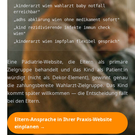
„
kinderarzt wien wahlarzt baby notfall
erreichbar
"
„
adhs abklärung wien ohne medikament sofort
"
„
kind rezidivierende infekte immun check
wien
"
„
kinderarzt wien impfplan flexibel gespräch
"
Eine Pädiatrie-Website, die Eltern als primäre
Zielgruppe behandelt und das Kind als Patient:in
würdigt (nicht als Dekor-Element), gewinnt genau
die zahlungsbereite Wahlarzt-Zielgruppe. Das Kind
kommt später willkommen — die Entscheidung fällt
bei den Eltern.
Eltern-Ansprache in Ihrer Praxis-Website
einplanen
→