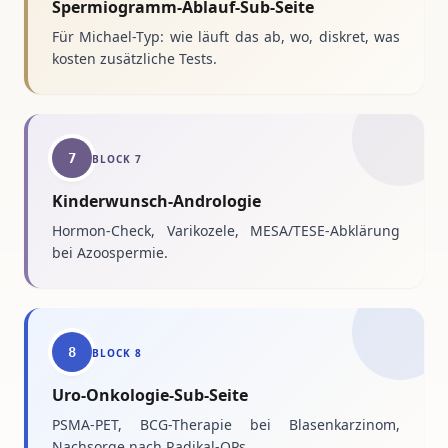
Spermiogramm-Ablauf-Sub-Seite
Für Michael-Typ: wie läuft das ab, wo, diskret, was
kosten zusätzliche Tests.
7
BLOCK
7
Kinderwunsch-Andrologie
Hormon-Check, Varikozele, MESA/TESE-Abklärung
bei Azoospermie.
8
BLOCK
8
Uro-Onkologie-Sub-Seite
PSMA-PET, BCG-Therapie bei Blasenkarzinom,
Nachsorge nach Radikal-OPs.