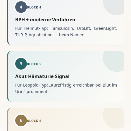
4
BLOCK
4
BPH + moderne Verfahren
Für Helmut-Typ: Tamsulosin, UroLift, GreenLight,
TUR-P, Aquablation — beim Namen.
5
BLOCK
5
Akut-Hämaturie-Signal
Für Leopold-Typ: „Kurzfristig erreichbar bei Blut im
Urin" prominent.
6
BLOCK
6