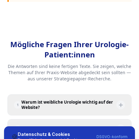
Mögliche Fragen Ihrer Urologie-
Patient:innen
Die Antworten sind keine fertigen Texte. Sie zeigen, welche
Themen auf Ihrer Praxis-Website abgedeckt sein sollten —
aus unserer Strategiepapier-Recherche.
Warum ist weibliche Urologie wichtig auf der
1
Website?
40-50 % der Urologie-Patient:innen sind Frauen —
Belastungsinkontinenz, rezidivierende HWIs, OAB. Die
Wie spreche ich Prostata-Vorsorge diskret an?
2
Website-Antwort sollte das eigenständig ansprechen, nicht
Datenschutz & Cookies
🍪
DSGVO-konform