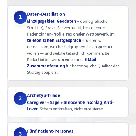
Daten-Destillation
1
Einzugsgebiet
(
Geodaten
+ demografische
Struktur), Praxis-Schwerpunkt, bestehende
Patient:innen-Profile, regionaler Wettbewerb. Im
telefonischen Erstgespräch
eruieren wir
gemeinsam, welche Zielgruppen Sie ansprechen
wollen — und welche tatsächlich kommen. Bei
Bedarf bitten wir um eine kurze
E-Mail-
Zusammenfassung
für bestmögliche Qualität des
Strategiepapiers.
Archetyp-Triade
2
Caregiver
+
Sage
+
Innocent-Einschlag
,
Anti-
Lover
. Scham entkräften, nicht erotisieren.
Fünf Patient-Personas
3