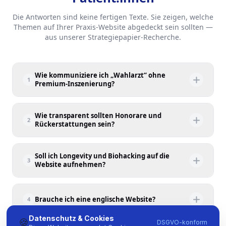
Die Antworten sind keine fertigen Texte. Sie zeigen, welche
Themen auf Ihrer Praxis-Website abgedeckt sein sollten —
aus unserer Strategiepapier-Recherche.
Wie kommuniziere ich „Wahlarzt“ ohne
1
Premium-Inszenierung?
Durch Fokus auf Zeit, nicht auf Exklusivität. Die Website-
Antwort sollte das strukturelle Argument machen:
Wie transparent sollten Honorare und
2
Rückerstattungen sein?
Kassenärzt:innen haben wenig Zeit pro Patient:in,
Wahlärzt:innen haben mehr — und das kostet Geld. Kein
Sehr transparent. Die Website-Antwort sollte Honorar pro
Marmor, kein Gold, kein VIP-Look.
Termin + typische Rückerstattung durch ÖGK/BVAEB/SVS
Soll ich Longevity und Biohacking auf die
3
Website aufnehmen?
sichtbar machen. Mittelschicht-Familien kalkulieren — und
stellen fest, dass es leistbar ist.
Wenn Sie diese Zielgruppe ansprechen wollen: ja, mit
eigener Sub-Landing. Die Website-Antwort sollte moderne
Brauche ich eine englische Website?
4
Biomarker (ApoB, Lp(a), IGF-1), CGM-Interpretation und
Präventiv-Medizin klar thematisieren.
Datenschutz & Cookies
🍪
In Wien mit hohem Expat-Anteil: klar ja. Die Website-
DSGVO-konform