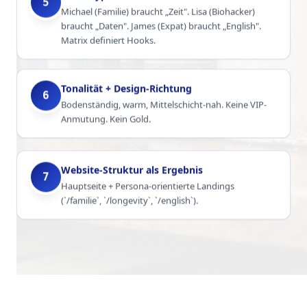
5
Michael (Familie) braucht „Zeit". Lisa (Biohacker)
braucht „Daten". James (Expat) braucht „English".
Matrix definiert Hooks.
Tonalität + Design-Richtung
6
Bodenständig, warm, Mittelschicht-nah. Keine VIP-
Anmutung. Kein Gold.
Website-Struktur als Ergebnis
7
Hauptseite + Persona-orientierte Landings
(`/familie`, `/longevity`, `/english`).