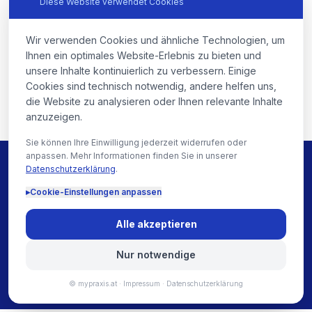
Diese Website verwendet Cookies
Antwort sollte mindestens Haupt-Seiten auf Englisch haben.
Wie gehe ich mit Multi-Morbidität bei
5
Senior:innen um?
James-Typ-Patient:innen googeln „english speaking doctor"
und bleiben sonst auf der Strecke.
Wir verwenden Cookies und ähnliche Technologien, um
Als Kern-Kompetenz positioniert. Die Website-Antwort sollte
Ihnen ein optimales Website-Erlebnis zu bieten und
Hausbesuche erwähnen, Koordination zwischen Fachärzten
Wie wirkt Wahlarzt auf Patient:innen, die
unsere Inhalte kontinuierlich zu verbessern. Einige
6
noch nie einen hatten?
als Leistung beschreiben, Zeit für komplexe Fälle betonen.
Cookies sind technisch notwendig, andere helfen uns,
die Website zu analysieren oder Ihnen relevante Inhalte
Die Website-Antwort sollte Schwellenangst abbauen. Ein
anzuzeigen.
eigener Abschnitt „Was ist Wahlarzt? Was kostet es
effektiv?" hilft Michael-Typ-Patient:innen zu entscheiden.
Sie können Ihre Einwilligung jederzeit widerrufen oder
anpassen. Mehr Informationen finden Sie in unserer
Datenschutzerklärung
.
Reden wir über Ihre Wahlarzt-Website
▸
Cookie-Einstellungen anpassen
Ein 30-Minuten-Erstgespräch mit Kevin. Kostenlos,
persönlich. Wir besprechen Ihre Zielgruppen (Familie /
Alle akzeptieren
Longevity / Expat / Senior:innen) und wie Ihre Website
ohne Premium-Inszenierung auskommt.
Nur notwendige
Erstgespräch anfragen
→
© mypraxis.at ·
Impressum
·
Datenschutzerklärung