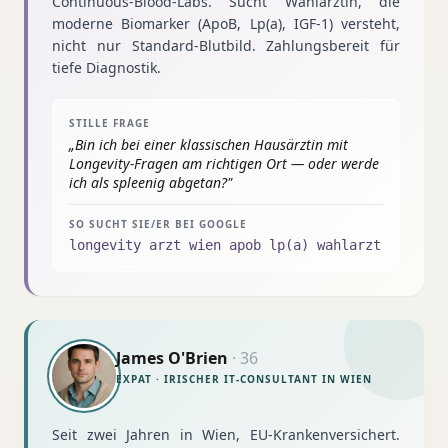
Continuous-Blood-Labs. Sucht Wahlärztin, die
moderne Biomarker (ApoB, Lp(a), IGF-1) versteht,
nicht nur Standard-Blutbild. Zahlungsbereit für
tiefe Diagnostik.
STILLE FRAGE
„
Bin ich bei einer klassischen Hausärztin mit
Longevity-Fragen am richtigen Ort — oder werde
ich als spleenig abgetan?
"
SO SUCHT SIE/ER BEI GOOGLE
longevity arzt wien apob lp(a) wahlarzt
James O'Brien
·
36
EXPAT · IRISCHER IT-CONSULTANT IN WIEN
Seit zwei Jahren in Wien, EU-Krankenversichert.