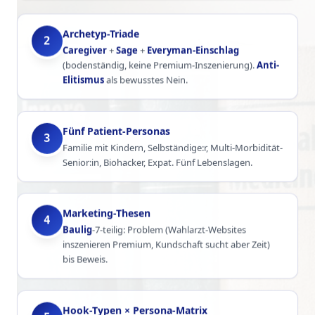
Archetyp-Triade
2
Caregiver
+
Sage
+
Everyman-Einschlag
(bodenständig, keine Premium-Inszenierung).
Anti-
Elitismus
als bewusstes Nein.
Fünf Patient-Personas
3
Familie mit Kindern, Selbständige:r, Multi-Morbidität-
Senior:in, Biohacker, Expat. Fünf Lebenslagen.
Marketing-Thesen
4
Baulig
-7-teilig: Problem (Wahlarzt-Websites
inszenieren Premium, Kundschaft sucht aber Zeit)
bis Beweis.
Hook-Typen × Persona-Matrix