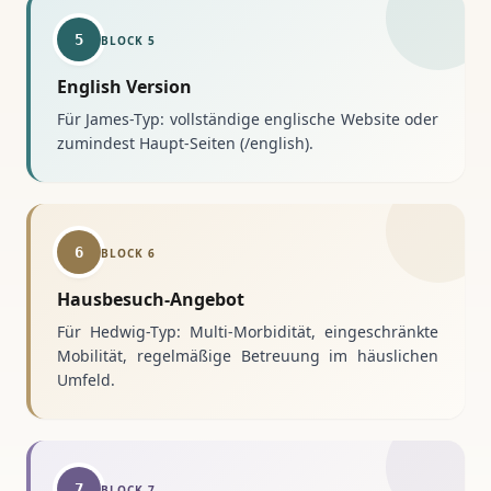
5
BLOCK
5
English Version
Für James-Typ: vollständige englische Website oder
zumindest Haupt-Seiten (/english).
6
BLOCK
6
Hausbesuch-Angebot
Für Hedwig-Typ: Multi-Morbidität, eingeschränkte
Mobilität, regelmäßige Betreuung im häuslichen
Umfeld.
7
BLOCK
7