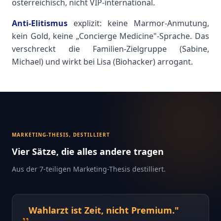
österreichisch, nicht VIP-international.
Anti-Elitismus
explizit: keine Marmor-Anmutung,
kein Gold, keine „Concierge Medicine"-Sprache. Das
verschreckt die Familien-Zielgruppe (Sabine,
Michael) und wirkt bei Lisa (Biohacker) arrogant.
MARKETING-THESIS, DESTILLIERT
Vier Sätze, die alles andere tragen
Aus der 7-teiligen Marketing-Thesis destilliert.
„
Wahlarzt ist Zeit, nicht Premium.
"