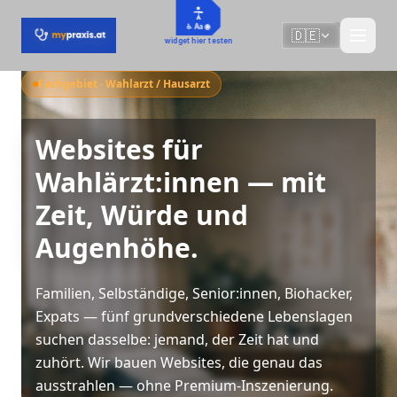
Zum Hauptinhalt springen
♿ Aa 🌐
🇩🇪
widget hier testen
Fachgebiet · Wahlarzt / Hausarzt
Websites für
Wahlärzt:innen — mit
Zeit, Würde und
Augenhöhe.
Familien, Selbständige, Senior:innen, Biohacker,
Expats — fünf grundverschiedene Lebenslagen
suchen dasselbe: jemand, der Zeit hat und
zuhört. Wir bauen Websites, die genau das
ausstrahlen — ohne Premium-Inszenierung.