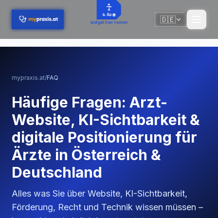
Zum Hauptinhalt springen
♿ Aa 🌐
🇩🇪
🇩🇪
widget hier testen
mypraxis.at
/
FAQ
Häufige Fragen: Arzt-
Website, KI-Sichtbarkeit &
digitale Positionierung für
Ärzte in Österreich &
Deutschland
Alles was Sie über Website, KI-Sichtbarkeit,
Förderung, Recht und Technik wissen müssen –