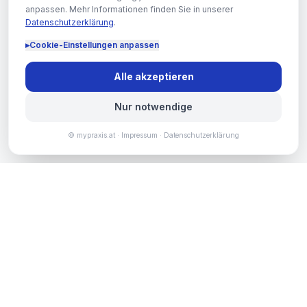
anpassen. Mehr Informationen finden Sie in unserer
Datenschutzerklärung
.
▸
Cookie-Einstellungen anpassen
Alle akzeptieren
Nur notwendige
© mypraxis.at ·
Impressum
·
Datenschutzerklärung
©
2026
mypraxis.at – Hofbauer Marketing
Impressum
Datenschutz
my
praxis
.at
Fachagentur für niedergelassene Ärzt:innen. Websites pro