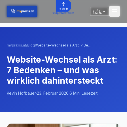
Zum Hauptinhalt springen
♿ Aa 🌐
🇩🇪
🇩🇪
widget hier testen
mypraxis.at
/
Blog
/
Website-Wechsel als Arzt: 7 Bedenken – und was wirklich dahintersteckt
Website-Wechsel als Arzt:
7 Bedenken – und was
wirklich dahintersteckt
Kevin Hofbauer
·
23. Februar 2026
·
6
Min. Lesezeit