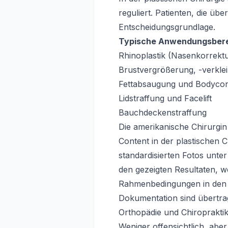
reguliert. Patienten, die üb
Entscheidungsgrundlage.
Typische Anwendungsbere
Rhinoplastik (Nasenkorrekt
Brustvergrößerung, -verklei
Fettabsaugung und Bodycon
Lidstraffung und Facelift
Bauchdeckenstraffung
Die amerikanische Chirurgin
Content in der plastischen C
standardisierten Fotos unte
den gezeigten Resultaten, we
Rahmenbedingungen in den U
Dokumentation sind übertra
Orthopädie und Chiroprakti
Weniger offensichtlich, abe