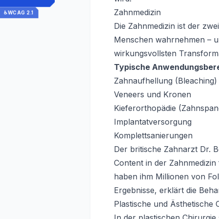
Zahnmedizin
♿
WCAG 2.1
Die Zahnmedizin ist der zwe
Menschen wahrnehmen – und
wirkungsvollsten Transform
Typische Anwendungsbere
Zahnaufhellung (Bleaching)
Veneers und Kronen
Kieferorthopädie (Zahnspan
Implantatversorgung
Komplettsanierungen
Der britische Zahnarzt Dr. 
Content in der Zahnmedizin 
haben ihm Millionen von Foll
Ergebnisse, erklärt die Beh
Plastische und Ästhetische 
In der plastischen Chirurgie