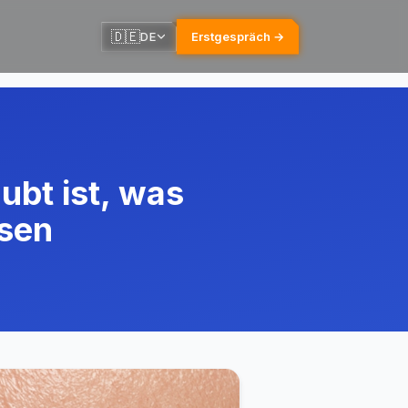
🇩🇪
🇩🇪
DE
DE
Erstgespräch →
Erstgespräch →
ubt ist, was
ssen