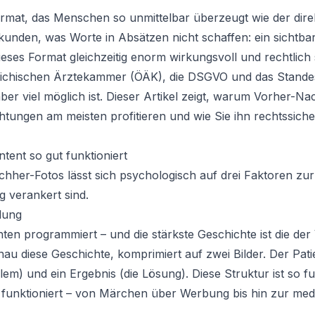
rmat, das Menschen so unmittelbar überzeugt wie der direk
unden, was Worte in Absätzen nicht schaffen: ein sichtbar
dieses Format gleichzeitig enorm wirkungsvoll und rechtlich 
reichischen Ärztekammer (ÖÄK), die DSGVO und das Standes
ber viel möglich ist. Dieser Artikel zeigt, warum Vorher-N
chtungen am meisten profitieren und wie Sie ihn rechtssiche
nt so gut funktioniert
her-Fotos lässt sich psychologisch auf drei Faktoren zurüc
verankert sind.
lung
en programmiert – und die stärkste Geschichte ist die de
u diese Geschichte, komprimiert auf zwei Bilder. Der Patien
m) und ein Ergebnis (die Lösung). Diese Struktur ist so fun
 funktioniert – von Märchen über Werbung bis hin zur med