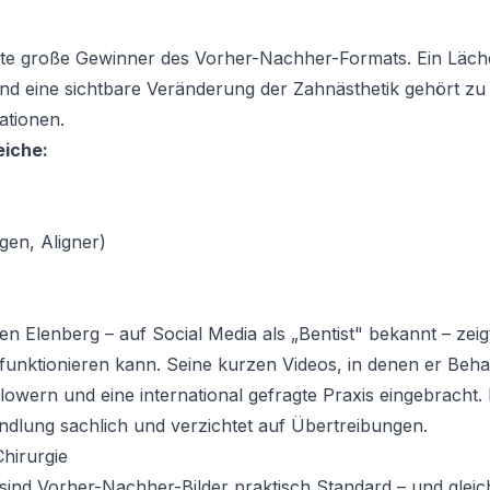
ite große Gewinner des Vorher-Nachher-Formats. Ein Lächel
 eine sichtbare Veränderung der Zahnästhetik gehört zu
ationen.
iche:
gen, Aligner)
Ben Elenberg – auf Social Media als „Bentist" bekannt – zei
funktionieren kann. Seine kurzen Videos, in denen er Beha
owern und eine international gefragte Praxis eingebracht. D
andlung sachlich und verzichtet auf Übertreibungen.
Chirurgie
 sind Vorher-Nachher-Bilder praktisch Standard – und gleic