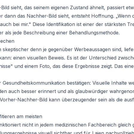
Bild sieht, das seinem eigenen Zustand ähnelt, passiert et
 er dann das Nachher-Bild sieht, entsteht Hoffnung. „Wenn 
auch bei mir." Diese Identifikation ist einer der stärksten Tr
er als jede Beschreibung einer Behandlungsmethode.
prechen
nten skeptischer denn je gegenüber Werbeaussagen sind, lie
n kann: einen visuellen Beweis. Es ist der Unterschied zwi
nisse" und einem Foto, das diese Ergebnisse zeigt. Das eine
 Gesundheitskommunikation bestätigen: Visuelle Inhalte we
erden auch besser erinnert und als glaubwürdiger wahrgen
 Vorher-Nachher-Bild kann überzeugender sein als die aus
itieren am meisten
tioniert nicht in jedem medizinischen Fachbereich gleich 
lungsergebnisse visuell sichtbar und für Laien nachvollzieh