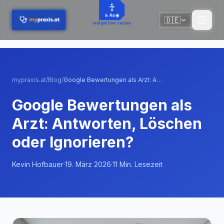
Zum Hauptinhalt springen
♿ Aa 🌐
🇩🇪
🇩🇪
widget hier testen
mypraxis.at
/
Blog
/
Google Bewertungen als Arzt: Antworten, Löschen oder Ignorieren?
Google Bewertungen als
Arzt: Antworten, Löschen
oder Ignorieren?
Kevin Hofbauer
·
19. März 2026
·
11
Min. Lesezeit